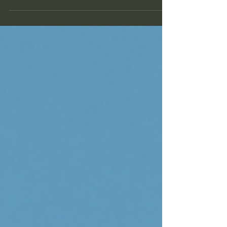
os...